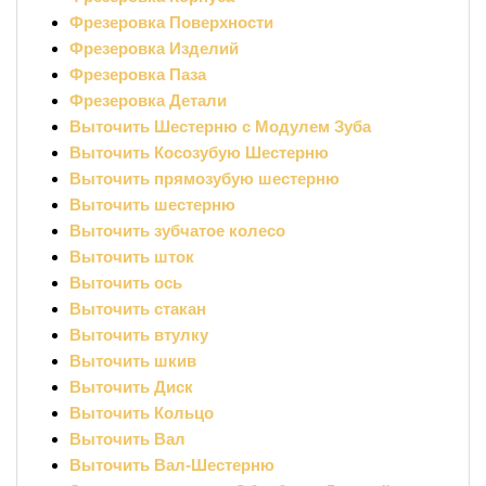
Фрезеровка Поверхности
Фрезеровка Изделий
Фрезеровка Паза
Фрезеровка Детали
Выточить Шестерню с Модулем Зуба
Выточить Косозубую Шестерню
Выточить прямозубую шестерню
Выточить шестерню
Выточить зубчатое колесо
Выточить шток
Выточить ось
Выточить стакан
Выточить втулку
Выточить шкив
Выточить Диск
Выточить Кольцо
Выточить Вал
Выточить Вал-Шестерню