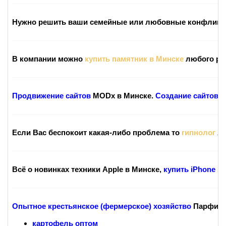
Нужно решить ваши семейные или любовные конфликты, р
В компании можно
купить памятник в Минске
любого ра
Продвижение сайтов
MODx в Минске.
Создание сайтов M
Если Вас беспокоит какая-либо проблема то
гипнолог
Ак
Всё о новинках техники Apple в Минске,
купить iPhone 14
Опытное крестьянское (фермерское) хозяйство
Парфиан
картофель оптом