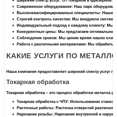
Широкий спектр услуг:
От токарной и фрезерной о
Современное оборудование:
Наш парк оборудовани
Высококвалифицированные специалисты:
Наши ин
Строгий контроль качества:
Мы внедрили систему к
Индивидуальный подход к каждому клиенту:
Мы вн
Конкурентные цены:
Мы предлагаем оптимальное с
Соблюдение сроков:
Мы ценим время наших клиент
Работа с различными материалами:
Мы обрабатывае
КАКИЕ УСЛУГИ ПО МЕТАЛЛ
Наша компания предоставляет широкий спектр
услуг по
Токарная обработка
Токарная обработка – это процесс обработки металла ре
Токарная обработка с ЧПУ:
Использование станков 
Расточные работы:
Расточка отверстий различного
Нарезание резьбы:
Нарезание внутренней и наружно