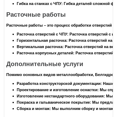
Гибка на станках с ЧПУ:
Гибка деталей сложной фо
Расточные работы
Расточные работы – это процесс обработки отверстий в
Расточка отверстий с ЧПУ:
Расточка отверстий с и
Горизонтальная расточка:
Расточка отверстий на г
Вертикальная расточка:
Расточка отверстий на вер
Расточка корпусных деталей:
Расточка отверстий 
Дополнительные услуги
Помимо основных видов металлообработки, Белгидросил
Разработка конструкторской документации:
Наши и
Проектирование и изготовление оснастки:
Мы спрое
Изготовление нестандартного оборудования:
Мы из
Покраска и гальваническое покрытие:
Мы предлагае
Сборка и монтаж:
Мы выполним сборку и монтаж в