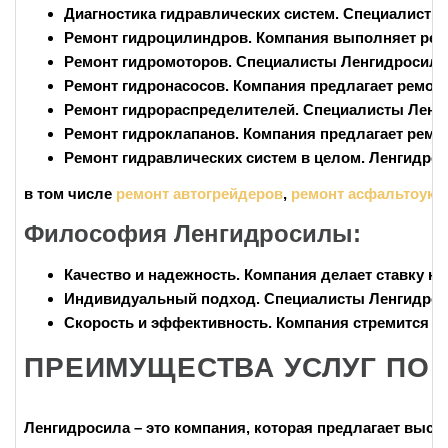
Диагностика гидравлических систем
. Специалисты
Ремонт гидроцилиндров
. Компания выполняет рем
Ремонт гидромоторов
. Специалисты Ленгидросилы
Ремонт гидронасосов
. Компания предлагает ремон
Ремонт гидрораспределителей
. Специалисты Ленг
Ремонт гидроклапанов
. Компания предлагает ремо
Ремонт гидравлических систем в целом
. Ленгидро
в том числе
ремонт автогрейдеров
,
ремонт асфальтоукл
Философия Ленгидросилы:
Качество и надежность
. Компания делает ставку н
Индивидуальный подход
. Специалисты Ленгидрос
Скорость и эффективность
. Компания стремится 
ПРЕИМУЩЕСТВА УСЛУГ ПО 
Ленгидросила
– это компания, которая предлагает высо