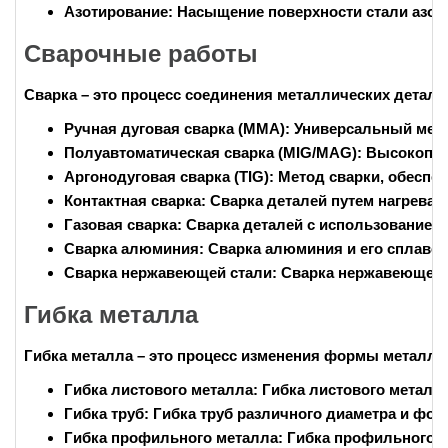
Азотирование:
Насыщение поверхности стали азото
Сварочные работы
Сварка – это процесс соединения металлических детале
Ручная дуговая сварка (MMA):
Универсальный мето
Полуавтоматическая сварка (MIG/MAG):
Высокопрои
Аргонодуговая сварка (TIG):
Метод сварки, обеспе
Контактная сварка:
Сварка деталей путем нагрева э
Газовая сварка:
Сварка деталей с использованием 
Сварка алюминия:
Сварка алюминия и его сплавов
Сварка нержавеющей стали:
Сварка нержавеющей с
Гибка металла
Гибка металла – это процесс изменения формы металла
Гибка листового металла:
Гибка листового металл
Гибка труб:
Гибка труб различного диаметра и фор
Гибка профильного металла:
Гибка профильного м