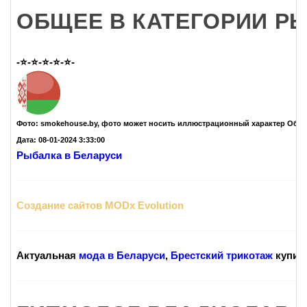
ОБЩЕЕ В КАТЕГОРИИ Р
-⭐-⭐-⭐-⭐-⭐-
Фото: smokehouse.by, фото может носить иллюстрационный характер Обще
Дата: 08-01-2024 3:33:00
Рыбалка в Беларуси
Создание сайтов MODx Evolution
Актуальная
мода в Беларуси
,
Брестский трикотаж
купить