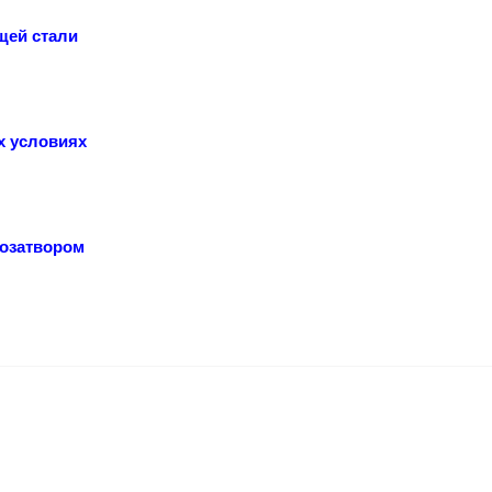
щей стали
х условиях
розатвором